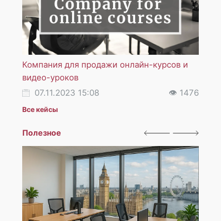
Компания для продажи онлайн-курсов и
Арби
видео-уроков
инос
07.11.2023 15:08
👁 1476
12
Все кейсы
Полезное