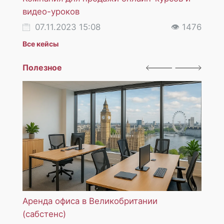
видео-уроков
инос
07.11.2023 15:08
👁 1476
12
Все кейсы
Полезное
Аренда офиса в Великобритании
НДС 
(сабстенс)
услуг