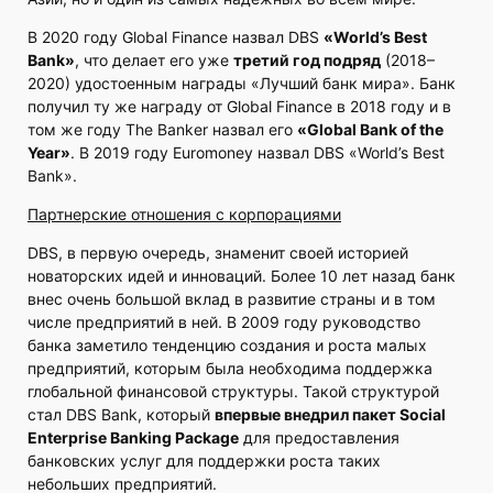
В 2020 году Global Finance назвал DBS
«World’s Best
Bank»
, что делает его уже
третий год подряд
(2018–
2020) удостоенным награды «Лучший банк мира». Банк
получил ту же награду от Global Finance в 2018 году и в
том же году The Banker назвал его
«Global Bank of the
Year»
. В 2019 году Euromoney назвал DBS «World’s Best
Bank».
Партнерские отношения с корпорациями
DBS, в первую очередь, знаменит своей историей
новаторских идей и инноваций. Более 10 лет назад банк
внес очень большой вклад в развитие страны и в том
числе предприятий в ней. В 2009 году руководство
банка заметило тенденцию создания и роста малых
предприятий, которым была необходима поддержка
глобальной финансовой структуры. Такой структурой
стал DBS Bank, который
впервые внедрил пакет Social
Enterprise Banking Package
для предоставления
банковских услуг для поддержки роста таких
небольших предприятий.