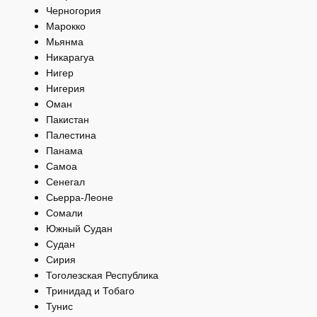
Черногория
Марокко
Мьянма
Никарагуа
Нигер
Нигерия
Оман
Пакистан
Палестина
Панама
Самоа
Сенегал
Сьерра-Леоне
Сомали
Южный Судан
Судан
Сирия
Тоголезская Республика
Тринидад и Тобаго
Тунис