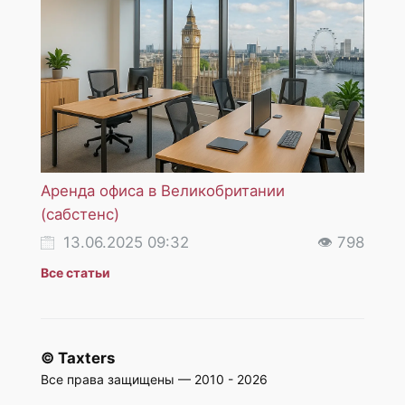
Аренда офиса в Великобритании
НДС 
(сабстенс)
услуг
13.06.2025 09:32
👁 798
18
Все статьи
© Taxters
Все права защищены — 2010 - 2026