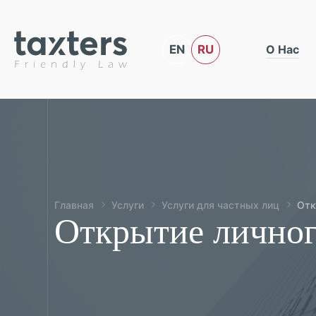
EN
RU
О Нас
Главная
Услуги
Услуги для частных лиц
Отк
Открытие личног