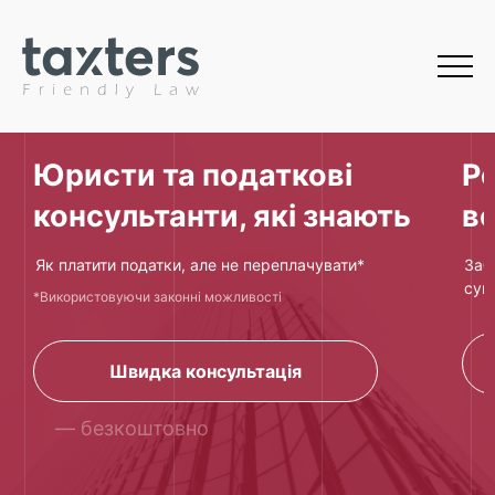
Юристи та податкові
Ре
консультанти, які знають
вс
Як платити податки, але не переплачувати*
Заб
супр
*Використовуючи законні можливості
Швидка консультація
— безкоштовно