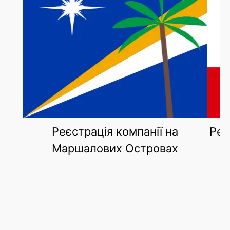
Реєстрація компанії на
Реє
Маршалових Островах