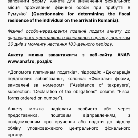
заповнити форму “Анкета для визначення фіскального
місця проживання фізичної особи при прибутті в
Румунію”
(
Questionnaire for determining the fiscal
residence of the individual on the arrival in Romania
)
.
Фізичні особи-нерезиденти повинні подати анкету до
відповідного центрального фіскального органу, протягом
30 днів з моменту настання 183-денного періоду.
Анкету можна завантажити з веб-сайту ANAF:
www.anaf.ro
, розділ:
«Допомога платникам податків», підрозділ: «Декларація
податкових зобов’язань», колонка: «Фіскальні форми,
замовлені за номером» (“Assistance of taxpayers”,
subsection: “Declaration of tax obligations”, column: “Fiscal
forms ordered on number”).
Анкету можна надіслати особисто або через
представника, поштовим відправленням, з
повідомленням про вручення або подати до відділу
обліку уповноваженого центрального фіскального
органу.