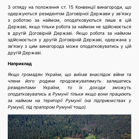
З огляду на положення ст. 15 Конвенції винагороди, що
одержуються резидентом Договірної Держави у зв’язку
з роботою за наймом, оподатковуються лише в цій
Державі, якщо тільки робота за наймом не здійснюється
в другій Договірній Державі. Якщо робота за наймом
здійснюється у другій Договірній Державі, одержана у
зв’язку з цим винагорода може оподатковуватись у цій
другій Державі.
Наприклад
Якщо громадян України, що виїхав внаслідок війни та
члени його родини продовжуватимуть залишатись
резидентами України, то їх доходи зможуть
оподатковуватись в Румунії тільки якщо вони працюють
за наймом на території Румунії (на підприємствах у
Румунії, під прапором Румунії тощо).