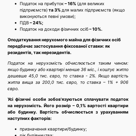
Податок на прибуток
– 16%
(для великих
підприємств)
та 3%
для малих підприємств (якщо
виконуються певні умови);
ПДВ
– 24%;
Податок на доходи фізичних осіб
– 10%.
Оподаткування нерухомого майна для фізичних осіб
передбачає застосування фіксованої ставки: як
резидентів, так нерезидентів.
Податок на нерухомість обчислюється таким чином:
якщо будинку або квартирі менше 36 міс., і коштує житло
дешевше 45,0 тис. євро, то ставка - 2%. Якщо вартість
житла вища за 200,0 тис. євро, то ставка – 1% + 906
євро.
Усі фізичні особи зобов'язуються сплачувати податок
на нерухомість. Його розмір – 0,1% вартості квартири
або будинку. Вартість обчислюється з урахуванням
наступних факторів:
призначення квартири/будинку;
рік будівництва;