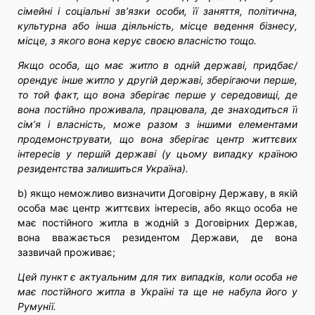
сімейні і соціальні зв’язки особи, її заняття, політична,
культурна або інша діяльність, місце ведення бізнесу,
місце, з якого вона керує своєю власністю тощо.
Якщо особа, що має житло в одній державі, придбає/
орендує інше житло у другій державі, зберігаючи перше,
то той факт, що вона зберігає перше у середовищі, де
вона постійно проживала, працювала, де знаходиться її
сім’я і власність, може разом з іншими елементами
продемонструвати, що вона зберігає центр життєвих
інтересів у першій державі (у цьому випадку країною
резидентства залишиться Україна).
b) якщо неможливо визначити Договірну Державу, в якій
особа має центр життєвих інтересів, або якщо особа не
має постійного житла в жодній з Договірних Держав,
вона вважається резидентом Держави, де вона
зазвичай проживає;
Цей пункт є актуальним для тих випадків, коли особа не
має постійного житла в Україні та ще не набула його у
Румунії.