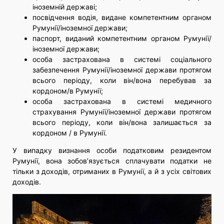
іноземній державі;
посвідчення водія, видане компетентним органом
Румунії/іноземної держави;
паспорт, виданий компетентним органом Румунії/
іноземної держави;
особа застрахована в системі соціального
забезпечення Румунії/іноземної держави протягом
всього періоду, коли він/вона перебував за
кордоном/в Румунії;
особа застрахована в системі медичного
страхування Румунії/іноземної держави протягом
всього періоду, коли він/вона залишається за
кордоном / в Румунії.
У випадку визнання особи податковим резидентом
Румунії, вона зобов’язується сплачувати податки не
тільки з доходів, отриманих в Румунії, а й з усіх світових
доходів.