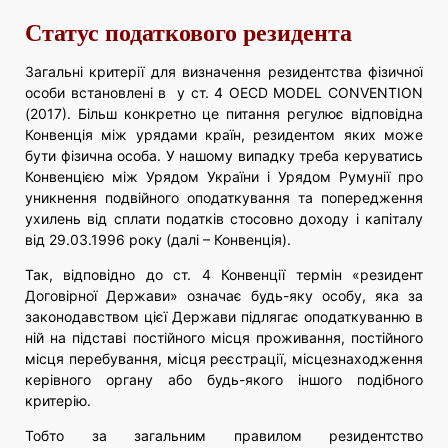
Статус податкового резидента
Загальні критерії для визначення резидентства фізичної
особи встановлені в у ст. 4
OECD MODEL CONVENTION
(2017)
. Більш конкретно це питання регулює відповідна
Конвенція між урядами країн, резидентом яких може
бути фізична особа. У нашому випадку треба керуватись
Конвенцією між Урядом України і Урядом Румунії про
уникнення подвійного оподаткування та попередження
ухилень від сплати податків стосовно доходу і капіталу
від 29.03.1996 року (далі – Конвенція).
Так, відповідно до ст. 4 Конвенції термін «резидент
Договірної Держави» означає будь-яку особу, яка за
законодавством цієї Держави підлягає оподаткуванню в
ній на підставі постійного місця проживання, постійного
місця перебування, місця реєстрації, місцезнаходження
керівного органу або будь-якого іншого подібного
критерію.
Тобто за загальним правилом резидентство