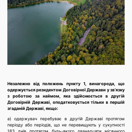
Незалежно від положень пункту 1, винагорода, що
одержується резидентом Договірної Держави у зв’язку
з роботою за наймом, яка здійснюється в другій
Договірній Державі, оподатковується тільки в першій
згаданій Державі, якщо:
а) одержувач перебуває в другій Державі протягом
періоду або періодів, що не перевищують у сукупності
183 днів протягом будь-якого дванадцяти місячного