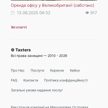
Оренда офісу у Великобританії (сабстанс)
ПДВ (
послу
13.06.2025 09:32
👁 917
18
Усі статті
© Taxters
Всі права захищені — 2010 - 2026
Про Нас
Послуги
Корисне
Кейси
FAQ
Контакти
Політика конфіденційності
Загальні умови надання послуг
Реєстрація компанії на Маршалових Островах