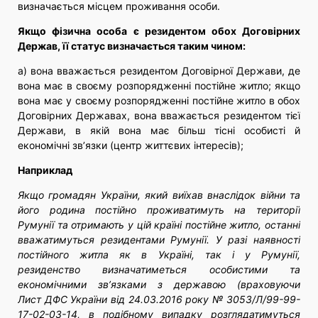
визначається місцем проживання особи.
Якщо фізична особа є резидентом обох Договірних
Держав, її статус визначається таким чином:
а) вона вважається резидентом Договірної Держави, де
вона має в своєму розпорядженні постійне житло; якщо
вона має у своєму розпорядженні постійне житло в обох
Договірних Державах, вона вважається резидентом тієї
Держави, в якій вона має більш тісні особисті й
економічні зв’язки (центр життєвих інтересів);
Наприклад
Якщо громадян України, який виїхав внаслідок війни та
його родина постійно проживатимуть на території
Румунії та отримають у цій країні постійне житло, останні
вважатимуться резидентами Румунії. У разі наявності
постійного житла як в Україні, так і у Румунії,
резиденство визначатиметься особистими та
економічними зв’язками з державою (враховуючи
Лист ДФС України від 24.03.2016 року № 3053/Л/99-99-
17-02-03-14, в подібному випадку розглядатимуться