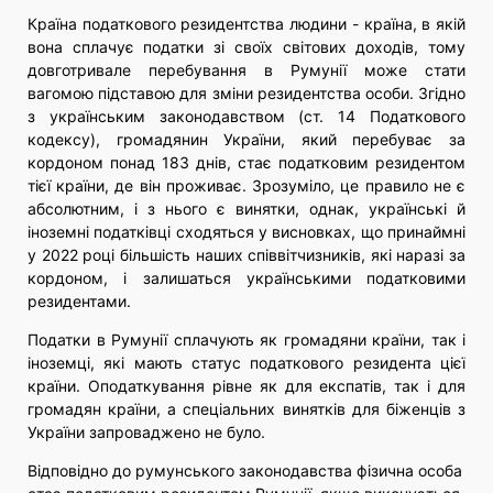
Країна податкового резидентства людини - країна, в якій
вона сплачує податки зі своїх світових доходів, тому
довготривале перебування в Румунії може стати
вагомою підставою для зміни резидентства особи. Згідно
з українським законодавством (ст. 14 Податкового
кодексу)
, громадянин України, який перебуває за
кордоном понад 183 днів, стає податковим резидентом
тієї країни, де він проживає. Зрозуміло, це правило не є
абсолютним, і з нього є винятки, однак, українські й
іноземні податківці сходяться у висновках, що принаймні
у 2022 році більшість наших співвітчизників, які наразі за
кордоном, і залишаться українськими податковими
резидентами.
Податки в Румунії сплачують як громадяни країни, так і
іноземці, які мають статус податкового резидента цієї
країни. Оподаткування рівне як для експатів, так і для
громадян країни, а спеціальних винятків для біженців з
України запроваджено не було.
Відповідно до румунського законодавства фізична особа