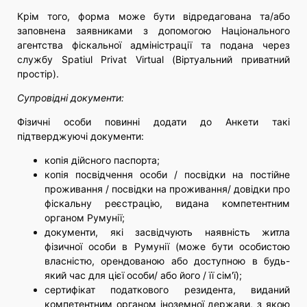
Крім того, форма може бути відредагована та/або
заповнена заявниками з допомогою Національного
агентства фіскальної адміністрації та подана через
службу
Spatiul Privat Virtual (Віртуальний приватний
простір)
.
Супровідні документи:
Фізичні особи повинні додати до Анкети такі
підтверджуючі документи:
копія дійсного паспорта;
копія посвідчення особи / посвідки на постійне
проживання / посвідки на проживання/ довідки про
фіскальну реєстрацію, видана компетентним
органом Румунії;
документи, які засвідчують наявність житла
фізичної особи в Румунії (може бути особистою
власністю, орендованою або доступною в будь-
який час для цієї особи/ або його / її сім'ї);
сертифікат податкового резидента, виданий
компетентним органом іноземної держави, з якою