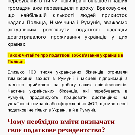
перебування в тій чи іншій країні більшості наших
громадян вже перевищили півроку. Враховуючи,
що найбільшій кількості людей прихисток
надали Польща, Німеччина і Румунія, вважаємо
актуальним розглянути податкові наслідки
довготривалого проживання українців у цих
країнах.
Також читайте про податкові зобов’язання українців в
Польщі.
Близько 100 тисяч українських біженців отримали
тимчасовий захист в Румунії і місцеві підприємці з
радістю приймають на роботу наших співвітчизників.
Частина українських біженців, які перебувають в
Румунії, продовжують працювати дистанційно на
українські компанії або оформлені як ФОП, що має певні
податкові не тільки в Україні, а й в Румунії.
Чому необхідно вміти визначати
своє податкове резидентство?