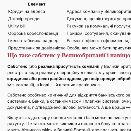
Елемент
Юридична адреса
Адреса компанії у Великобритан
Договір оренди
Документ, що підтверджує пра
Utility bill
Рахунок за комунальні послуги н
Обробка кореспонденції
Прийом, сортування, скануванн
Іменна табличка на двері
Елемент офісного оформлення, 
Представник за довіреністю
Особа, яка може бути присутня 
Що таке сабстенс у Великобританії і навіщо 
Сабстенс
(або
реальна присутність компанії
у Великій Брита
реєстрі, а веде реальну операційну діяльність у країні своєї
юридична або реєстраційна адреса, договір оренди, обробка 
ім’я компанії), а іноді — й штатних працівників.
Сабстенс особливо критичний для відкриття банківського рах
системами. Банки, а останнім часом і платіжні системи, очіку
документів, підтвердженої ділової активності. А ще краще —
Відсутність договору оренди чи ютіліті білл може не лише у
рахунку. Це також може викликати питання з боку контрагент
мають фізичного офісу у Великій Британії, але прагнуть вест