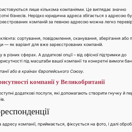
користовуються лише кількома компаніями. Це виглядає значно
отні бізнесів. Нерідко юридична адреса збігається з адресою б
зареєстрованих компаній за певною адресою можна легко перевір
клієнта: сортування, повідомлення, сканування, зберігання або
ди — як варіант для вже зареєстрованих компаній.
 в різних сферах. А додаткові опції – від офісної підтримки до
исутності під масштаби вашої компанії та конкретні вимоги бан
танії або в країнах Європейського Союзу.
присутності компанії у Великобританії
оступні додаткові послуги, які допомагають створити гнучку й п
ів.
респонденції
на адресу компанії, приймається, фіксується на фото, і далі обро