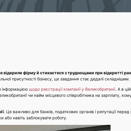
е відкрили фірму й стикаєтеся з труднощами при відкритті ра
альної присутності бізнесу, це завдання стає дедалі складнішим.
з інформацією
щодо реєстрації компанії у Великобританії
. А в ці
еликобританії чи найм місцевого співробітника на зарплату, ком
ії
. Це важливо для банків, податкових органів і репутації перед
и або навіть заблокувати роботу.