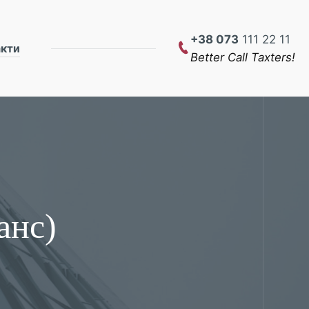
+38 073
111 22 11
акти
Better Call Taxters!
анс)