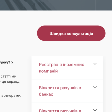
Швидка консультація
хунку?
У
Реєстрація іноземних
компаній
й статті ми
у це справді
Відкриття рахунків в
банках
 партнерами.
Відкриття рахунків в