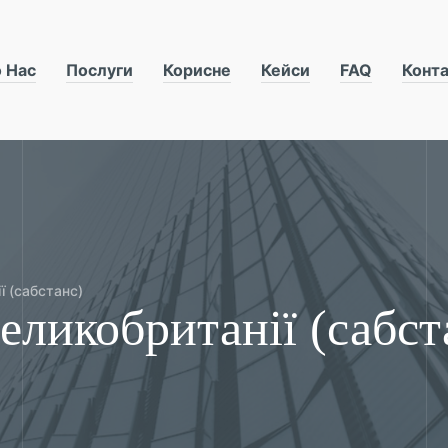
 Нас
Послуги
Корисне
Кейси
FAQ
Конт
ї (сабстанс)
еликобританії (сабст