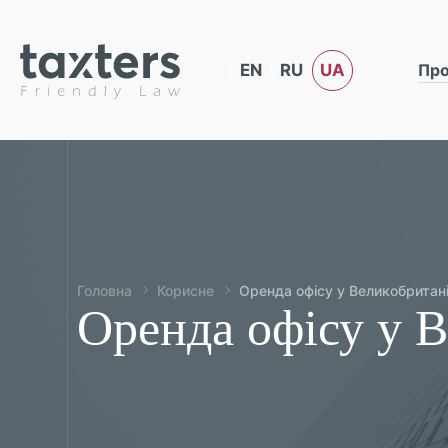
EN
RU
UA
Про
Головна
Корисне
Оренда офісу у Великобритані
Оренда офісу у В