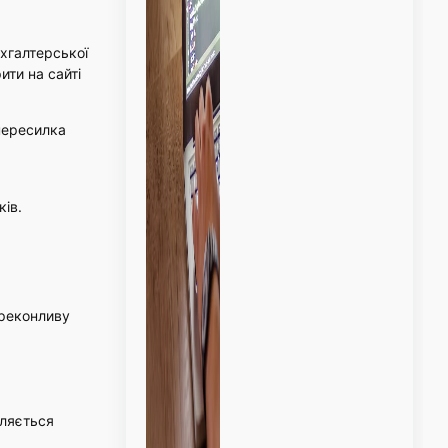
ухгалтерської
ити на сайті
 пересилка
ків.
ереконливу
бляється