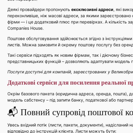
Деякі провайдери пропонують
ексклюзивні адреси
, які ви
переконливіше, ніж масові адреси, за якими зареєстровано с
фірми — і це додатковий плюс при перевірках. А кількість 
Companies House.
Поштове обслуговування здійснюється згідно з інструкціями 
листів. Можна замовити й окрему поштову послугу без орен
Такі сервіси підходять як новим фірмам, так і діючому бізнесу
представницьких функцій – дозволяють адаптувати модель пр
Послуги доступні для компаній, зареєстрованих у Великобри
Додаткові сервіси для посилення р
еально
ї 
Окрім базового пакета (юридична адреса, оренда, пошта), д
модель сабстенсу – під запити банку, податкової або партнер
📬 Повний супровід поштової ко
Увесь вхідний потік (листи, пакети, документи), надісланий 
відповідно до інструкцій клієнта. Листи можуть бути: