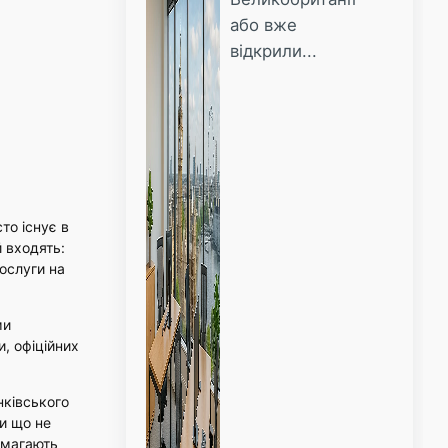
або вже
відкрили...
то існує в
й входять:
ослуги на
ми
и, офіційних
нківського
ки що не
помагають