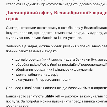
створити «видимість присутності»: надають договір оренди, 
Дистанційний офіс у Великобританії: юридич
сервіс
Сьогодні створити ефект присутності бізнесу у Великобритані
Існують сервіси, що надають компаніям юридичну адресу, до
з урахуванням вимог банків та інших установ.
Залежно від задач, можна обрати рішення з повноцінною реє
повний пакет зазвичай входять:
договір оренди (який можна надати банку чи бухгалтер
обробка вхідної офіційної та неофіційної кореспонденції
зберігання юридичних і фінансових документів;
іменна табличка на двері;
сканування й пересилання пошти.
Для неофіційної пошти найчастіше діє базовий ліміт (наприкла
Банки часто запитують
utility bill
— рахунок за комунальні по
послуги. За потреби можна призначити представника компанії 
або перевірок.