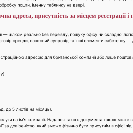
обробку пошти, іменну табличку на двері.
на адреса, присутність за місцем реєстрації і
ї — цілком реально без переїзду, пошуку офісу чи складної логі
говір оренди, поштовий супровід та інші елементи сабстенсу — 
страційною адресою для британської компанії або лише поштови
у);
;
д, до 5 листів на місяць).
слуги на ім’я компанії. Надання такого документа також може 
за довіреністю, який зможе фізично бути присутнім в офісі під ч