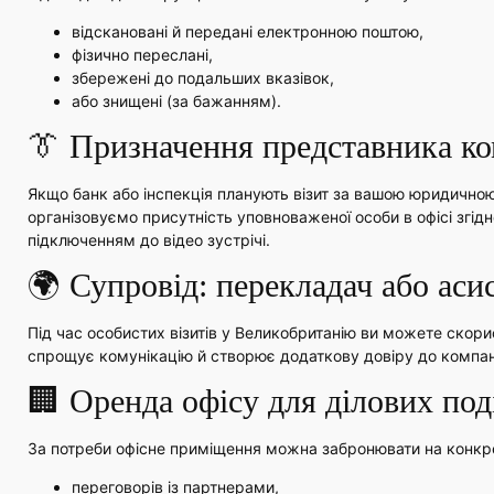
відскановані й передані електронною поштою,
фізично переслані,
збережені до подальших вказівок,
або знищені (за бажанням).
👔 Призначення представника ком
Якщо банк або інспекція планують візит за вашою юридично
організовуємо присутність уповноваженої особи в офісі згідно 
підключенням до відео зустрічі.
🌍 Супровід: перекладач або аси
Під час особистих візитів у Великобританію ви можете скор
спрощує комунікацію й створює додаткову довіру до компанії
🏢 Оренда офісу для ділових под
За потреби офісне приміщення можна забронювати на конкре
переговорів із партнерами,