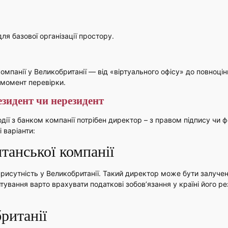
для базової організації простору.
омпанії у Великобританії — від «віртуального офісу» до повноцін
 момент перевірки.
зидент чи нерезидент
ії з банком компанії потрібен директор – з правом підпису чи
 варіанти:
танської компанії
присутність у Великобританії. Такий директор може бути залуче
ування варто врахувати податкові зобов’язання у країні його р
ританії