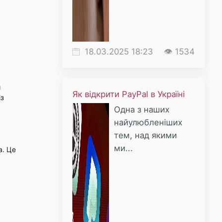
18.03.2025 18:23
👁 1534
и
Як відкрити PayPal в Україні
із
Одна з наших
найулюбленіших
тем, над якими
ми...
а. Це