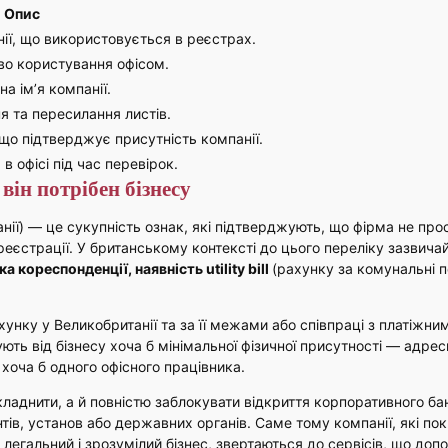
Опис
ії, що використовується в реєстрах.
во користування офісом.
а ім’я компанії.
я та пересилання листів.
що підтверджує присутність компанії.
в офісі під час перевірок.
він потрібен бізнесу
нії) — це сукупність ознак, які підтверджують, що фірма не прос
 реєстрації. У британському контексті до цього переліку зазвича
кореспонденції, наявність utility bill
(рахунку за комунальні п
унку у Великобританії та за її межами або співпраці з платіжни
ють від бізнесу хоча б мінімальної фізичної присутності — адрес
 хоча б одного офісного працівника.
складнити, а й повністю заблокувати відкриття корпоративного ба
ів, установ або державних органів. Саме тому компанії, які по
и легальний і зрозумілий бізнес, звертаються до сервісів, що до