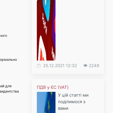
ного
 формально
25.12.2021 12:32
👁 2249
ний для
ПДВ у ЄС (VAT)
езидентства
У цій статті ми
поділимося з
вами