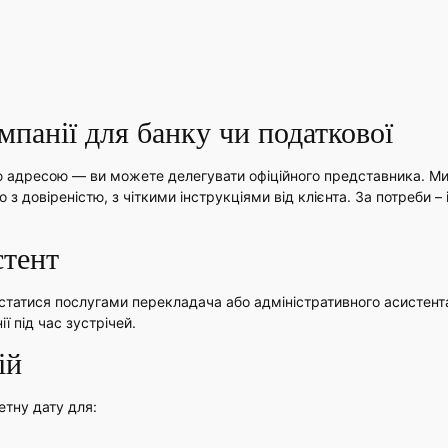
панії для банку чи податкової
ю адресою — ви можете делегувати офіційного представника. М
з довіреністю, з чіткими інструкціями від клієнта. За потреби – 
стент
истатися послугами перекладача або адміністративного асистент
 під час зустрічей.
ій
тну дату для: