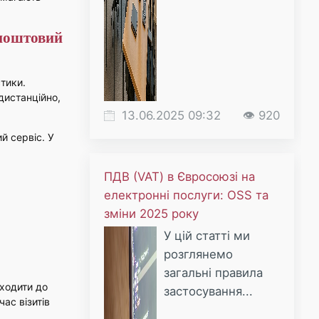
 поштовий
стики.
дистанційно,
13.06.2025 09:32
👁 920
й сервіс. У
ПДВ (VAT) в Євросоюзі на
електронні послуги: OSS та
зміни 2025 року
У цій статті ми
розглянемо
загальні правила
входити до
застосування...
ас візитів