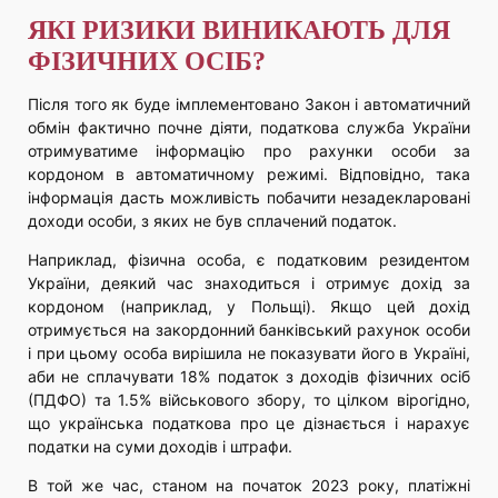
ЯКІ РИЗИКИ ВИНИКАЮТЬ ДЛЯ
ФІЗИЧНИХ ОСІБ?
Після того як буде імплементовано Закон і автоматичний
обмін фактично почне діяти, податкова служба України
отримуватиме інформацію про рахунки особи за
кордоном в автоматичному режимі. Відповідно, така
інформація дасть можливість побачити незадекларовані
доходи особи, з яких не був сплачений податок.
Наприклад, фізична особа, є податковим резидентом
України, деякий час знаходиться і отримує дохід за
кордоном (наприклад, у Польщі). Якщо цей дохід
отримується на закордонний банківський рахунок особи
і при цьому особа вирішила не показувати його в Україні,
аби не сплачувати 18% податок з доходів фізичних осіб
(ПДФО) та 1.5% військового збору, то цілком вірогідно,
що українська податкова про це дізнається і нарахує
податки на суми доходів і штрафи.
В той же час, станом на початок 2023 року, платіжні