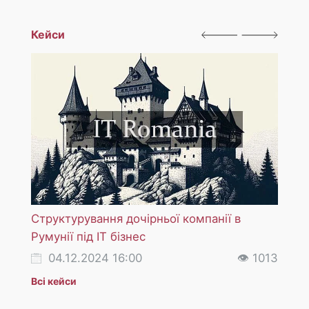
Кейси
Структурування дочірньої компанії в
Реєст
Румунії під ІТ бізнес
відео
04.12.2024 16:00
👁 1013
07
Всі кейси