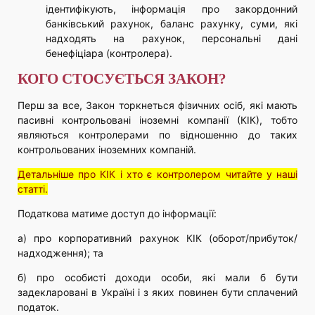
ідентифікують, інформація про закордонний
банківський рахунок, баланс рахунку, суми, які
надходять на рахунок, персональні дані
бенефіціара (контролера).
КОГО СТОСУЄТЬСЯ ЗАКОН?
Перш за все, Закон торкнеться фізичних осіб, які мають
пасивні контрольовані іноземні компанії (КІК), тобто
являються контролерами по відношенню до таких
контрольованих іноземних компаній.
Детальніше про КІК і хто є контролером читайте у наші
статті.
Податкова матиме доступ до інформації:
а) про корпоративний рахунок КІК (оборот/прибуток/
надходження); та
б) про особисті доходи особи, які мали б бути
задекларовані в Україні і з яких повинен бути сплачений
податок.