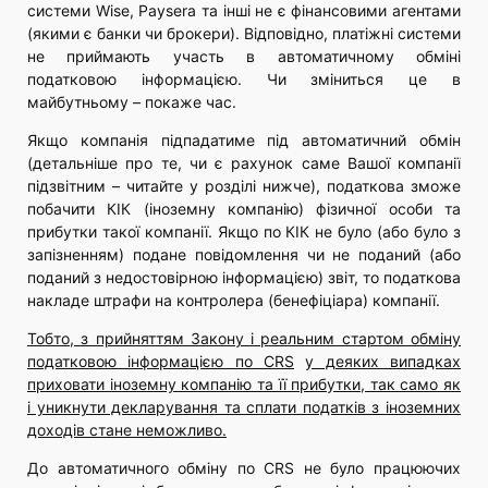
системи Wise, Paysera та інші не є фінансовими агентами
(якими є банки чи брокери). Відповідно, платіжні системи
не приймають участь в автоматичному обміні
податковою інформацією. Чи зміниться це в
майбутньому – покаже час.
Якщо компанія підпадатиме під автоматичний обмін
(детальніше про те, чи є рахунок саме Вашої компанії
підзвітним – читайте у розділі нижче), податкова зможе
побачити КІК (іноземну компанію) фізичної особи та
прибутки такої компанії. Якщо по КІК не було (або було з
запізненням) подане повідомлення чи не поданий (або
поданий з недостовірною інформацією) звіт, то податкова
накладе штрафи на контролера (бенефіціара) компанії.
Тобто, з прийняттям Закону і реальним стартом обміну
податковою інформацією по
CRS
у деяких випадках
приховати іноземну компанію та її прибутки, так само як
і уникнути декларування та сплати податків з іноземних
доходів стане неможливо.
До автоматичного обміну по CRS не було працюючих