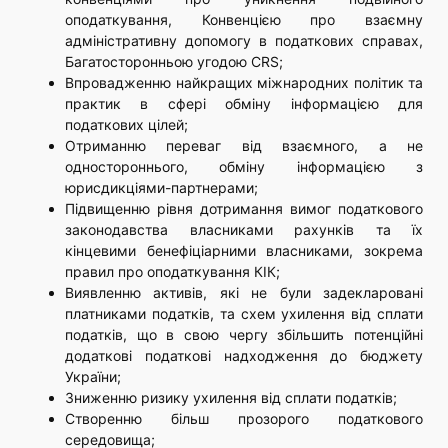
оподаткування, Конвенцією про взаємну
адміністративну допомогу в податкових справах,
Багатосторонньою угодою CRS;
Впровадженню найкращих міжнародних політик та
практик в сфері обміну інформацією для
податкових цілей;
Отриманню переваг від взаємного, а не
одностороннього, обміну інформацією з
юрисдикціями-партнерами;
Підвищенню рівня дотримання вимог податкового
законодавства власниками рахунків та їх
кінцевими бенефіціарними власниками, зокрема
правил про оподаткування КІК;
Виявленню активів, які не були задекларовані
платниками податків, та схем ухилення від сплати
податків, що в свою чергу збільшить потенційні
додаткові податкові надходження до бюджету
України;
Зниженню ризику ухилення від сплати податків;
Створенню більш прозорого податкового
середовища;