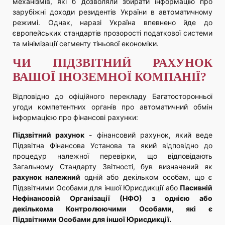
механізмів, які б дозволяли збирати інформацію про
зарубіжні доходи резидентів України в автоматичному
режимі. Однак, наразі Україна впевнено йде до
європейських стандартів прозорості податкової системи
та мінімізації сегменту тіньової економіки.
ЧИ ПІДЗВІТНИЙ РАХУНОК
ВАШОЇ ІНОЗЕМНОЇ КОМПАНІЇ?
Відповідно до офіційного перекладу Багатосторонньої
угоди компетентних органів про автоматичний обмін
інформацією про фінансові рахунки:
Підзвітний рахунок
- фінансовий рахунок, який веде
Підзвітна Фінансова Установа та який відповідно до
процедур належної перевірки, що відповідають
Загальному Стандарту Звітності, був визначений як
рахунок належний
одній або декільком особам, що є
Підзвітними Особами для іншої Юрисдикції або
Пасивній
Нефінансовій Організації (НФО) з однією або
декількома Контролюючими Особами, які є
Підзвітними Особами для іншої Юрисдикції.