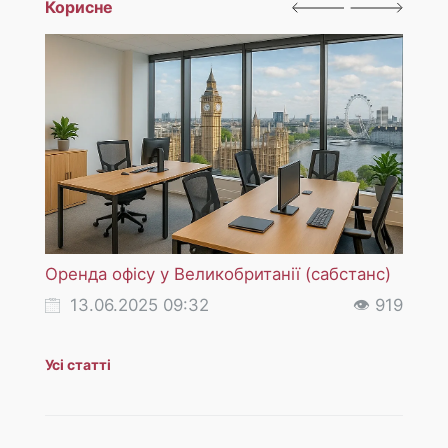
Корисне
Оренда офісу у Великобританії (сабстанс)
ПДВ (
послу
13.06.2025 09:32
👁 919
18
Усі статті