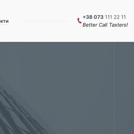
+38 073
111 22 11
акти
Better Call Taxters!