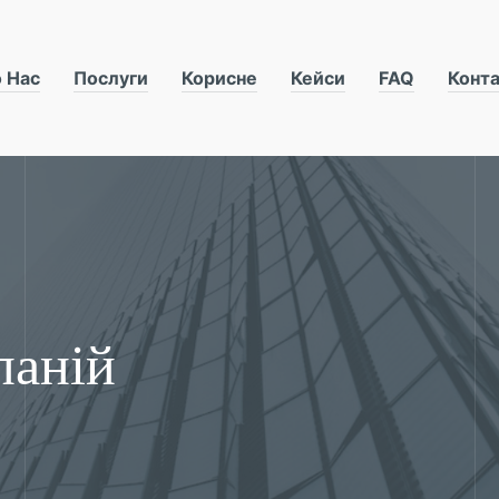
 Нас
Послуги
Корисне
Кейси
FAQ
Конт
паній