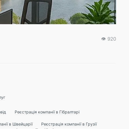
ПДВ (
👁 920
18
луг
овід
Реєстрація компанії в Гібралтарі
анії в Швейцарії
Реєстрація компанії в Грузії